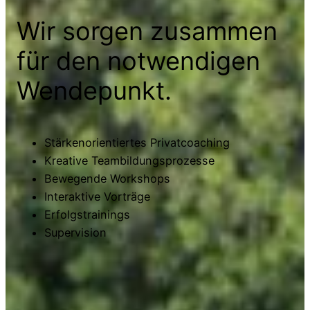
Wir sorgen zusammen
für den notwendigen
Wendepunkt.
Stärkenorientiertes Privatcoaching
Kreative Teambildungsprozesse
Bewegende Workshops
Interaktive Vorträge
Erfolgstrainings
Supervision